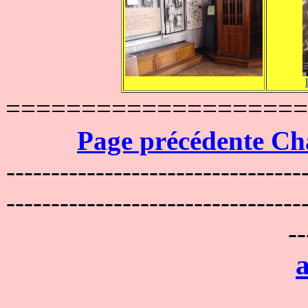
====================
Page précédente Ch
---------------------------------
---------------------------------
--
a