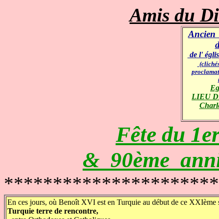
Amis du Di
Ancien
de l' égl
(cliché
proclamati
Eg
LIEU D
Char
Fête du 1e
& 90ème anniv
**********************
En ces jours, où Benoît XVI est en Turquie au début de ce XXIème s
Turquie terre de rencontre,