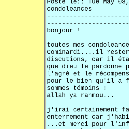
Posté le:: Tue May 0
condoleances
---------------------
---------------------
bonjour !
toutes mes condoleanc
Cominardi....il reste
discutions, car il ét
que dieu le pardonne 
l'agré et le récompen
pour le bien qu'il a 
sommes témoins !
allah ya rahmou...
j'irai certainement f
enterrement car j'hab
...et merci pour l'in