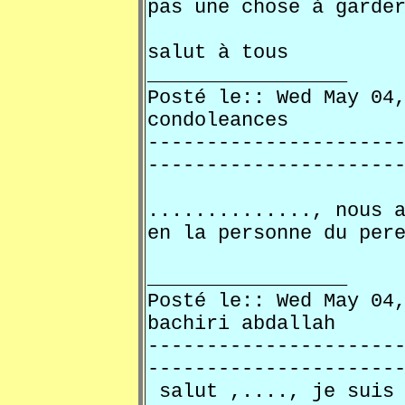
pas une chose à garde
salut à tous
_________________
Posté le:: Wed May 0
condoleances
---------------------
---------------------
.............., nous 
en la personne du per
_________________
Posté le:: Wed May 0
bachiri abdallah
---------------------
---------------------
salut ,...., je suis 