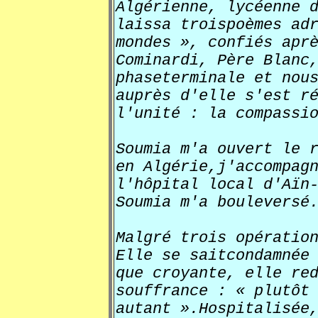
Algérienne, lycéenne 
laissa troispoèmes ad
mondes », confiés apr
Cominardi, Père Blanc
phaseterminale et nou
auprès d'elle s'est r
l'unité : la compassi
Soumia m'a ouvert le 
en Algérie,j'accompag
l'hôpital local d'Aïn
Soumia m'a bouleversé
Malgré trois opératio
Elle se saitcondamnée
que croyante, elle re
souffrance : « plutôt
autant ».Hospitalisée