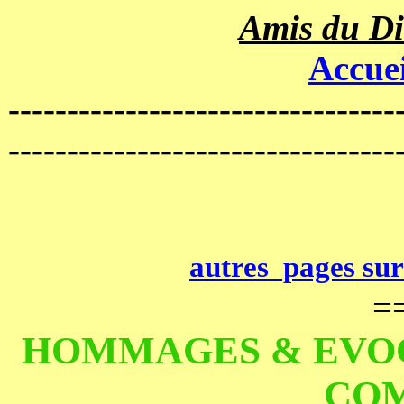
Amis du Di
Accue
---------------------------------
---------------------------------
autres pages s
=
HOMMAGES & EVOCAT
COM