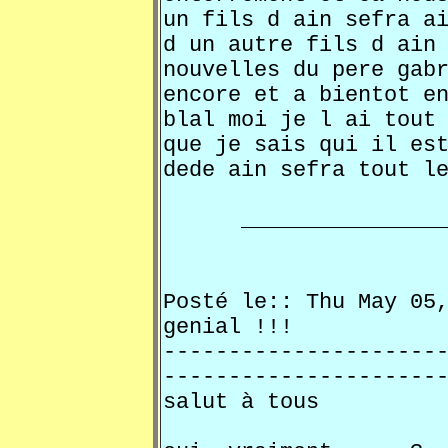
un fils d ain sefra a
d un autre fils d ain
nouvelles du pere gab
encore et a bientot e
blal moi je l ai tout
que je sais qui il es
dede ain sefra tout l
________________
Posté le:: Thu May 0
genial !!!
---------------------
---------------------
salut à tous