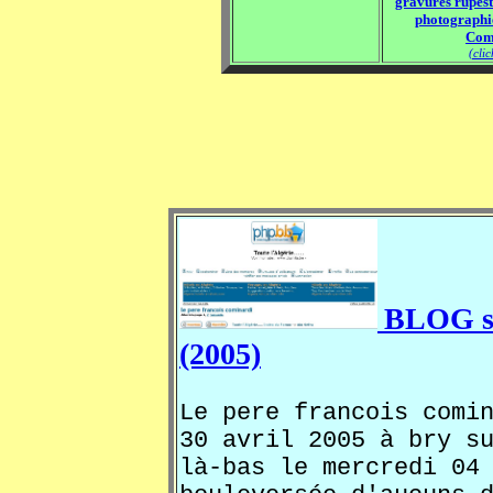
gravures rupes
photographi
Com
(cli
BLOG su
(2005)
Le pere francois comi
30 avril 2005 à bry s
là-bas le mercredi 04