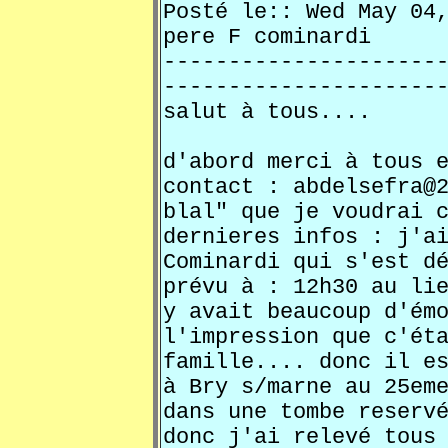
Posté le:: Wed May 0
pere F cominardi
---------------------
---------------------
salut à tous....
d'abord merci à tous 
contact : abdelsefra@
blal" que je voudrai 
dernieres infos : j'a
Cominardi qui s'est d
prévu à : 12h30 au li
y avait beaucoup d'ém
l'impression que c'ét
famille.... donc il e
à Bry s/marne au 25em
dans une tombe reserv
donc j'ai relevé tous