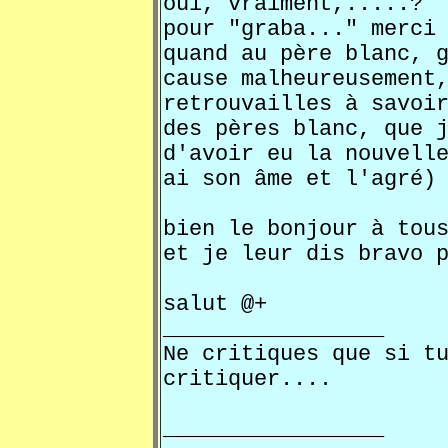
oui, vraiment,.....? 
pour "graba..." merci
quand au père blanc, 
cause malheureusement
retrouvailles à savoi
des pères blanc, que 
d'avoir eu la nouvell
ai son âme et l'agré)
bien le bonjour à tou
et je leur dis bravo 
salut @+
_________________
Ne critiques que si t
critiquer....
_________________