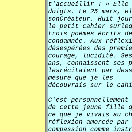
t'accueillir ! » Elle
doigts. Le 25 mars, e
sonCréateur. Huit jou
le petit cahier surle
trois poèmes écrits d
condamnée. Aux réflex
désespérées des premi
courage, lucidité. Se
ans, connaissent ses 
lesrécitaient par des
mesure que je les
découvrais sur le cah
C'est personnellement
de cette jeune fille 
ce que je vivais au c
réflexion amorcée par
compassion comme inst