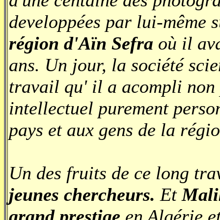
d'une centaine des photogra
developpées par lui-même s
région d'Aïn Sefra
où il av
ans. Un jour, la société sci
travail qu' il a acompli non
intellectuel purement pers
pays et aux gens de la régio
Un des fruits de ce long tra
jeunes chercheurs.
Et
Mali
grand prestige
en Algérie et