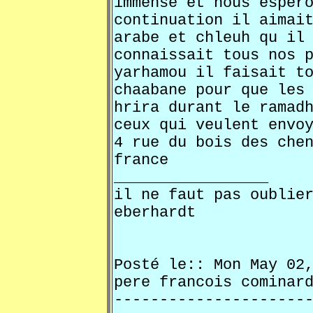
immense et nous esper
continuation il aimai
arabe et chleuh qu il
connaissait tous nos 
yarhamou il faisait t
chaabane pour que les
hrira durant le ramad
ceux qui veulent envo
4 rue du bois des che
france
_________________
il ne faut pas oublie
eberhardt
Posté le:: Mon May 0
pere francois comi
---------------------