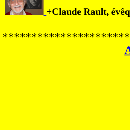
+Claude Rault, évê
**********************
A