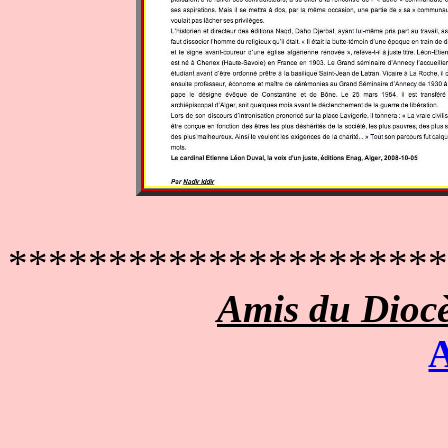
**********************
Amis du Dioc
A