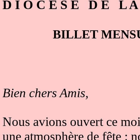
D I O C E S E D E L A 
BILLET MENS
Bien chers Amis,
Nous avions ouvert ce moi
une atmosphère de fête : 