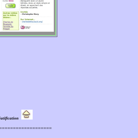
Béatification
===================