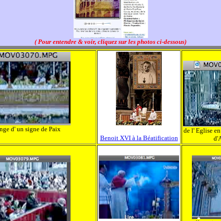
( Pour entendre & voir, cliquez sur les photos ci-dessous)
nge d' un signe de Paix
de l' Eglise en
Benoit XVI à la Béatification
d'