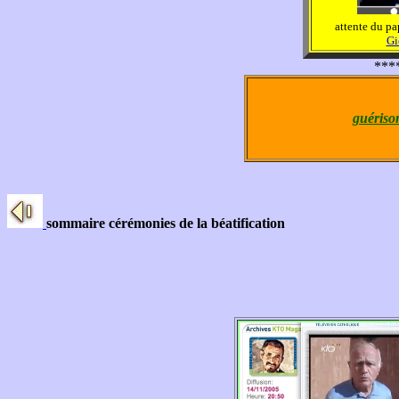
attente du pa
Gi
***
guériso
sommaire cérémonies de la béatification