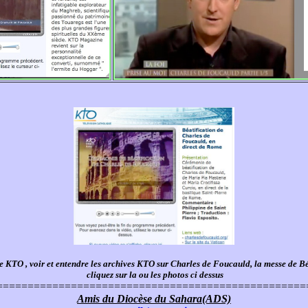
ite KTO , voir et entendre les archives KTO sur Charles de Foucauld, la messe de 
cliquez sur la ou les photos ci dessus
==================================================
Amis du Diocèse du Sahara(ADS)