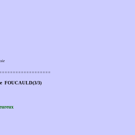
sie
===================
 de FOUCAULD(3/3)
heureux