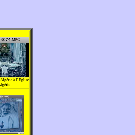
 Algérie à l' Eglise
Algérie