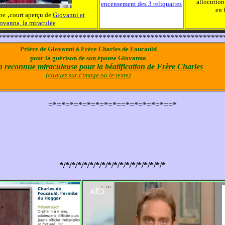
allocutio
encensement des 3 reliquaires
en 
,
pe
court aperçu de
Giovanni et
ovanna, la miraculée
********************************************************
Prière de Giovanni à Frère Charles de Foucauld
pour la guérison de son épouse Giovanna
n reconnue miraculeuse pour la béatification de Frère Charles
(cliquez sur l'image ou le texte)
=*=*=*=*=*=*=*=*==*=*=*=*=*==*
*/*/*/*/*/*/*/*/*/*/*/*/*/*/*/*/*/*