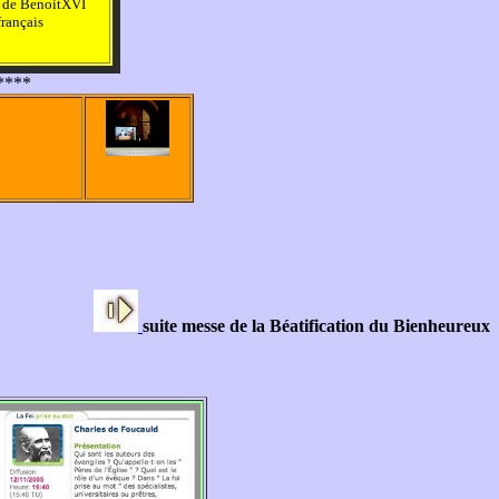
n de BenoitXVI
français
****
suite messe de la Béatification du Bienheureux