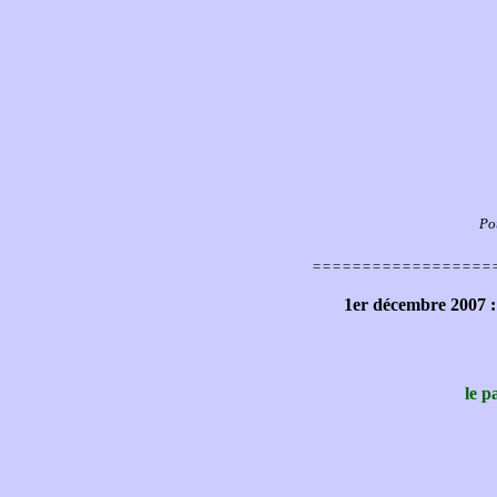
Po
==================
1er décembre 200
le p