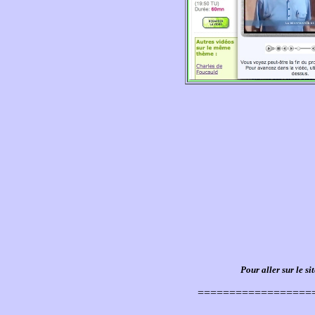
Pour aller sur le s
==================