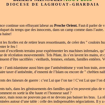
D I O C E S E D E L A G H O U A T – G H A R D A I A
nce continue son effrayant labeur au
Proche Orient.
Faut-il parler de v
 plupart du temps que des innocents, dans un camp comme dans l’autre. 
a haine!
 les ficelles est de retirer leurs ressortissants, de créer des " couloir
nter le feu !
ont d’excellents terrains pour expérimenter les machines infernales, qu’e
ur de récréation mouvementée. Tels Pilate, ils s’en lavent les mains, et 
nuent d’être sacrifiées : vieillards, femmes, enfants, familles entières. V
ile : l’anti-islamisme aussi bien que l’antisémitisme y vont bon train, ave
aire taxer d’antisémite, d’ennemi de l’Islam ou encore de " chrétien naïf
s des faiseurs de guerre : c’est Lui que l’on tue ! C’est Lui que l’on d
ents tués, dans les gémissements des familles qui n’en peuvent plus de vo
mment en sortir la tête haute et l’honneur sauf ?
ance, mais nous ne pouvons pas et ne devons pas baisser les bras. La ré
minées autour d’une table : celle des indispensables négociations. Il y a 