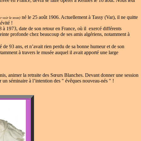
rivée en France, devra se faire opérer à Rennes le 16 août. Nous leur
né le 25 août 1906. Actuellement à Tassy (Var), il ne quitte
 voir le texte)
évité !
 à 1973, date de son retour en France, où il exercé différents
empreinte profonde chez beaucoup de ses amis algériens, notamment à
 de 93 ans, et n’avait rien perdu de sa bonne humeur et de son
notamment à travers le musée auquel il avait apporté une large
unis, animer la retraite des Sœurs Blanches. Devant donner une session
r un séminaire à l’intention des " évêques nouveau-nés " !