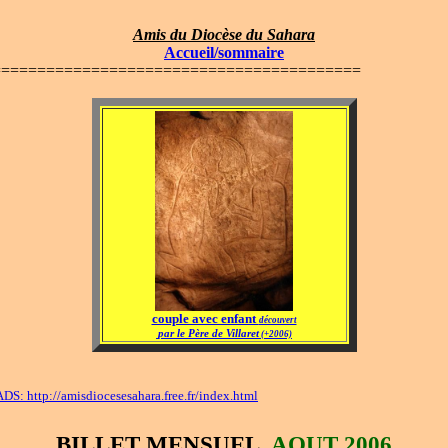
Amis du Diocèse du Sahara
Accueil/sommaire
=========================================
couple avec enfant
découvert
par le Père de Villaret
(+2006)
 ADS:
http://amisdiocesesahara.free.fr/index.html
BILLET MENSUEL.
AOUT 2006