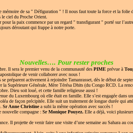
ire mémoire de sa " Défiguration " ! Il nous faut toute la force et la fo
 le ciel du Proche Orient.
ller pour la paix commence par un regard " transfigurant " porté sur l’autr
ujours déroutant qui frappe à notre porte.
Nouvelles…. Pour rester proches
mbre. Il sera le premier venu de la communauté des
PIME
prévue à
Tou
lle apostolique de venir collaborer avec nous !
s se préparent activement à rejoindre Tamanrasset, dès le début de sept
er la Supérieure Générale, Mère Térésa Dhits (du Congo RCD. La renco
re. Dieu soit loué, et cette famille religieuse aussi !
enue du Luxembourg où elle était en famille. Elle s’est engagée dans une
Goléa de façon précipitée. Elle suit un traitement de longue durée qui a
e.
Sr Anne Christine
a subi la même opération avec succès !
ne nouvelle compagne :
Sr Monique Pouyez.
Elle a déjà, voici plusieur
nce. Il projette de venir faire une visite d’une semaine au Sahara au 