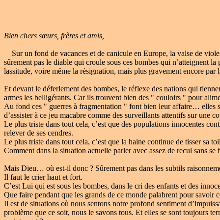
Bien chers sœurs, frères et amis,
Sur un fond de vacances et de canicule en Europe, la valse de viole
sûrement pas le diable qui croule sous ces bombes qui n’atteignent la
lassitude, voire même la résignation, mais plus gravement encore par l
Et devant le déferlement des bombes, le réflexe des nations qui tiennent
armes les belligérants. Car ils trouvent bien des " couloirs " pour alime
Au fond ces " guerres à fragmentation " font bien leur affaire… elles s
d’assister à ce jeu macabre comme des surveillants attentifs sur une co
Le plus triste dans tout cela, c’est que des populations innocentes conti
relever de ses cendres.
Le plus triste dans tout cela, c’est que la haine continue de tisser sa to
Comment dans la situation actuelle parler avec assez de recul sans se f
Mais Dieu… où est-il donc ? Sûrement pas dans les subtils raisonnement
Il faut le crier haut et fort.
C’est Lui qui est sous les bombes, dans le cri des enfants et des innoc
Que faire pendant que les grands de ce monde palabrent pour savoir co
Il est de situations où nous sentons notre profond sentiment d’impuiss
problème que ce soit, nous le savons tous. Et elles se sont toujours ter