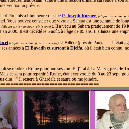
Malheureusement, Alain, suite à une infection urinaire survenue à son ar
intervention imprévue.
t d’être mis à l’honneur : c’est le
P. Joseph Korner
,
(cliquez sur le nom pour
el. Vous pouvez constater que vivre au Sahara est une garantie de long
s
. Il a vécu au Sahara pratiquement de 1948
)
(cliquez sur le nom pour voir le texte)
 l’an 2000. Il est décédé le 5 août, à l’âge de 85 ans. Il a laissé une 
laret
à Billère (près de Pau). Il était âgé
(cliquez sur le nom pour voir le texte)
e ses années à
El Bayadh et surtout à Djelfa
, où il était bien connu, 
doit se rendre à Rome pour une session. Et j’irai à La Marsa, près de T
. Mais ce sera pour repartir à Rome, étant convoqué du 9 au 23 sept. pou
vous dira ! " Il restera à Ghardaïa et saura où me joindre.
=======================================