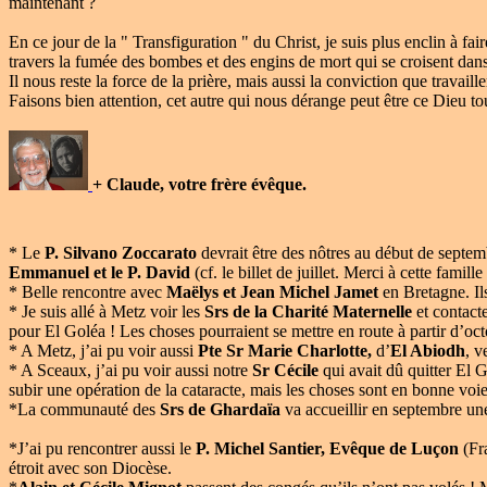
maintenant ?
En ce jour de la " Transfiguration " du Christ, je suis plus enclin à fa
travers la fumée des bombes et des engins de mort qui se croisent dans
Il nous reste la force de la prière, mais aussi la conviction que travai
Faisons bien attention, cet autre qui nous dérange peut être ce Dieu to
+ Claude, votre frère évêque.
* Le
P. Silvano Zoccarato
devrait être des nôtres au début de septe
Emmanuel et le P. David
(cf. le billet de juillet. Merci à cette fami
* Belle rencontre avec
Maëlys et Jean Michel Jamet
en Bretagne. Il
* Je suis allé à Metz voir les
Srs de la Charité Maternelle
et contact
pour El Goléa ! Les choses pourraient se mettre en route à partir d’octob
* A Metz, j’ai pu voir aussi
Pte Sr Marie Charlotte,
d’
El Abiodh
, v
* A Sceaux, j’ai pu voir aussi notre
Sr Cécile
qui avait dû quitter El 
subir une opération de la cataracte, mais les choses sont en bonne voi
*La communauté des
Srs de Ghardaïa
va accueillir en septembre u
*J’ai pu rencontrer aussi le
P. Michel Santier, Evêque de Luçon
(Fra
étroit avec son Diocèse.