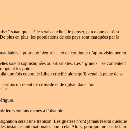
alse " satanique " ? Je serais enclin à le penser, parce que ce n’est
De plus en plus, les populations de ces pays sont marquées par la
s humanitaires " pour eux bien sûr… et de continuer d’approvisionner en
lles soient sophistiquées ou artisanales. Les " grands " se contentent
comptent les points.
oilà une fois encore le Liban crucifié alors qu’il venait à peine de se
c parfois un relent de croisade et de djihad dans l’air.
 " ?
éfigure.
ir leurs enfants menés à l’abattoir.
signation serait une trahison. Les guerres n’ont jamais résolu quelque
des instances internationales pour cela. Alors, pourquoi ne pas le faire