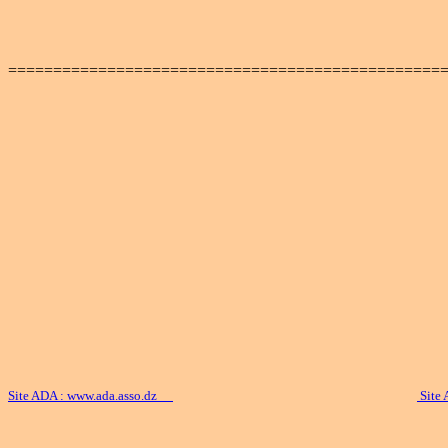
================================================
Site ADA : www.ada.asso.dz
Site