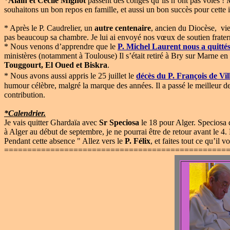
*
Alain et Cécile Mignot
passent des congés qu’ils n’ont pas volés ! 
souhaitons un bon repos en famille, et aussi un bon succès pour cette 
* Après le P. Caudrelier, un
autre centenaire
, ancien du Diocèse, vien
pas beaucoup sa chambre. Je lui ai envoyé nos vœux de soutien fratern
* Nous venons d’apprendre que le
P. Michel Laurent
nous a quitté
ministères (notamment à Toulouse) Il s’était retiré à Bry sur Marne en
Touggourt, El Oued et Biskra
.
* Nous avons aussi appris le 25 juillet le
décès du P. François de Vil
humour célèbre, malgré la marque des années. Il a passé le meilleur d
contribution.
*Calendrier.
Je vais quitter Ghardaïa avec
Sr Speciosa
le 18 pour Alger. Speciosa 
à Alger au début de septembre, je ne pourrai être de retour avant le 4
Pendant cette absence " Allez vers le
P. Félix
, et faites tout ce qu’il 
================================================