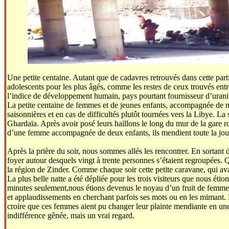
Une petite centaine. Autant que de cadavres retrouvés dans cette parti
adolescents pour les plus âgés, comme les restes de ceux trouvés ent
l’indice de développement humain, pays pourtant fournisseur d’uranium
La petite centaine de femmes et de jeunes enfants, accompagnée de mo
saisonnières et en cas de difficultés plutôt tournées vers la Libye. La
Ghardaïa. Après avoir posé leurs haillons le long du mur de la gare ro
d’une femme accompagnée de deux enfants, ils mendient toute la jo
Après la prière du soir, nous sommes allés les rencontrer. En sortant
foyer autour desquels vingt à trente personnes s’étaient regroupées. Q
la région de Zinder. Comme chaque soir cette petite caravane, qui av
La plus belle natte a été dépliée pour les trois visiteurs que nous é
minutes seulement,nous étions devenus le noyau d’un fruit de femmes et
et applaudissements en cherchant parfois ses mots ou en les mimant. 
croire que ces femmes aient pu changer leur plainte mendiante en une 
indifférence gênée, mais un vrai regard.