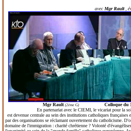
avec
Mgr Rault
, é
Mgr Rault
Colloque du 19
(2ème G)
En partenariat avec le CIEMI, le vicariat pour la solidarité du 
est devenue centrale au sein des institutions catholiques françaises
par des organisations se réclamant ouvertement du catholicisme. D'où u
domaine de l'immigration : charité chrétienne ? Volonté d'évangélise
l'unanimité au sein de la "grande famille" catholique européenne. Av