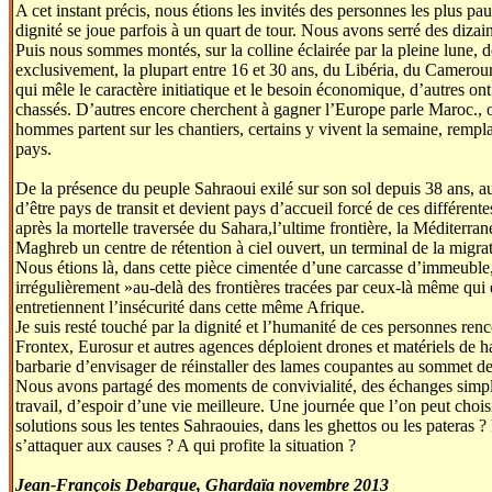
A cet instant précis, nous étions les invités des personnes les plus p
dignité se joue parfois à un quart de tour. Nous avons serré des dizai
Puis nous sommes montés, sur la colline éclairée par la pleine lune,
exclusivement, la plupart entre 16 et 30 ans, du Libéria, du Camerou
qui mêle le caractère initiatique et le besoin économique, d’autres o
chassés. D’autres encore cherchent à gagner l’Europe parle Maroc., ou 
hommes partent sur les chantiers, certains y vivent la semaine, rempla
pays.
De la présence du peuple Sahraoui exilé sur son sol depuis 38 ans, a
d’être pays de transit et devient pays d’accueil forcé de ces différen
après la mortelle traversée du Sahara,l’ultime frontière, la Méditerra
Maghreb un centre de rétention à ciel ouvert, un terminal de la migrat
Nous étions là, dans cette pièce cimentée d’une carcasse d’immeuble
irrégulièrement »au-delà des frontières tracées par ceux-là même qui é
entretiennent l’insécurité dans cette même Afrique.
Je suis resté touché par la dignité et l’humanité de ces personnes re
Frontex, Eurosur et autres agences déploient drones et matériels de 
barbarie d’envisager de réinstaller des lames coupantes au sommet de la
Nous avons partagé des moments de convivialité, des échanges simples
travail, d’espoir d’une vie meilleure. Une journée que l’on peut chois
solutions sous les tentes Sahraouies, dans les ghettos ou les pateras
s’attaquer aux causes ? A qui profite la situation ?
Jean-François Debargue, Ghardaïa novembre 2013