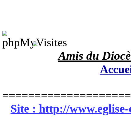
Amis du Diocè
Accue
====================
Site :
http://
www.eglise-c