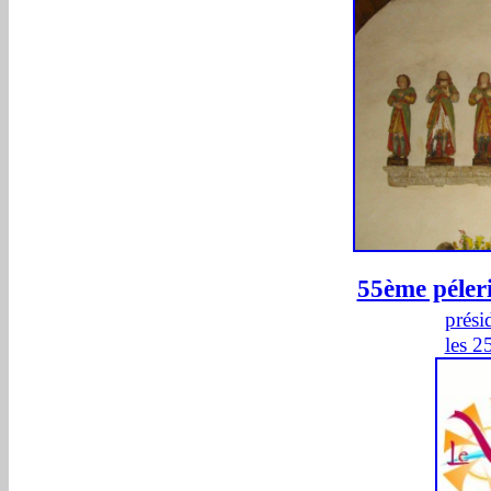
55ème péler
prési
les 2