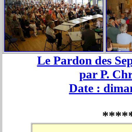
Le Pardon des Sep
par P. Ch
Date : dima
****